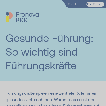
Zum Hauptinhalt springen
Für dich
Für Firmen
Gesunde Führung:
So wichtig sind
Führungs­kräfte
Führungskräfte spielen eine zentrale Rolle für ein
gesundes Unternehmen. Warum das so ist und
weshalb es sinnvoll sein kann, Führungskräfte auf