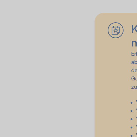
K
m
Er
ab
de
Ge
zu