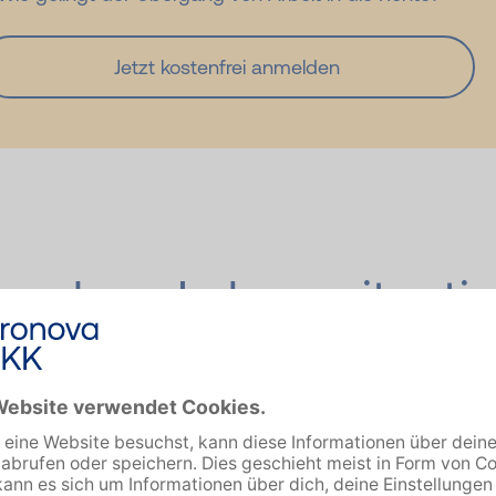
Jetzt kostenfrei anmelden
end zur Lebenssituati