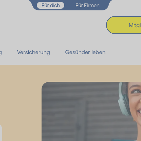
Zum Hauptinhalt springen
Für dich
Für Firmen
Mitg
g
Versicherung
Gesünder leben