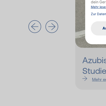
 und Rentner
Azubis
Studi
Mehr e