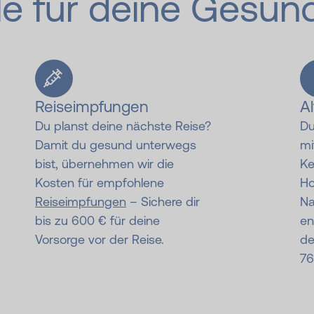
le für deine Gesun
Reiseimpfungen
A
Du planst deine nächste Reise?
Du
Damit du gesund unterwegs
m
bist, übernehmen wir die
Ke
Kosten für empfohlene
Ho
Reiseimpfungen
– Sichere dir
Na
bis zu 600 € für deine
en
Vorsorge vor der Reise.
de
76