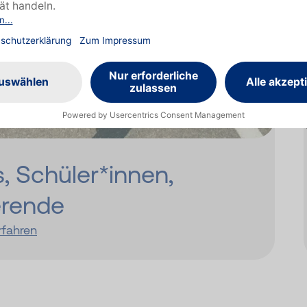
, Schü­ler*­innen,
erende
rfahren