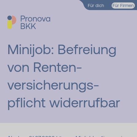
Zum Hauptinhalt springen
Für dich
Für Firmen
Minijob: Befrei­ung
von Renten­
versicher­ungs­
pflicht wider­rufbar