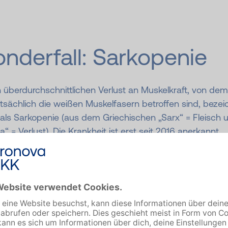
nderfall: Sarkopenie
 überdurchschnittlichen Verlust an Muskelkraft, von dem
sächlich die weißen Muskelfasern betroffen sind, bezei
als Sarkopenie (aus dem Griechischen „Sarx“ = Fleisch 
a“ = Verlust). Die Krankheit ist erst seit 2016 anerkannt,
fft aber laut Schätzungen sehr viele Senior*innen: bei de
70-Jährigen etwa jede*n 10., bei den über 80-jährigen 
n 2.
ie Betroffenen ist Sarkopenie mit erheblichen
chränkungen in ihrem Alltag verbunden. Denn schon das
tehen oder Treppensteigen können zu Hürden – und so