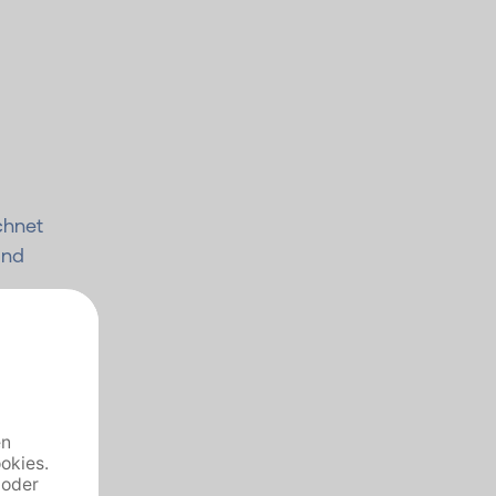
chnet
und
n
sogar
gar