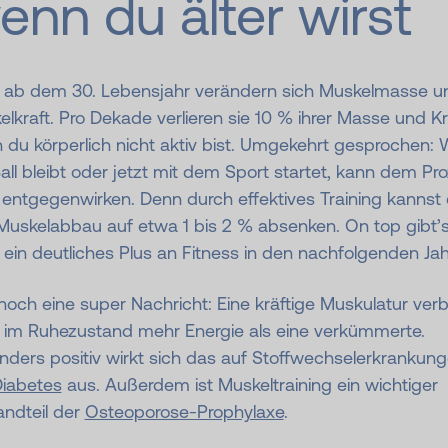
enn du älter wirst
 ab dem 30. Lebensjahr verändern sich Muskelmasse u
lkraft. Pro Dekade verlieren sie 10 % ihrer Masse und Kr
du körperlich nicht aktiv bist. Umgekehrt gesprochen: 
ll bleibt oder jetzt mit dem Sport startet, kann dem Pr
 entgegenwirken. Denn durch effektives Training kannst
Muskelabbau auf etwa 1 bis 2 % absenken. On top gibt’
ein deutliches Plus an Fitness in den nachfolgenden Jah
och eine super Nachricht: Eine kräftige Muskulatur ver
 im Ruhezustand mehr Energie als eine verkümmerte.
nders positiv wirkt sich das auf Stoffwechselerkrankun
iabetes
aus. Außerdem ist Muskeltraining ein wichtiger
andteil der
Osteoporose-Prophylaxe
.