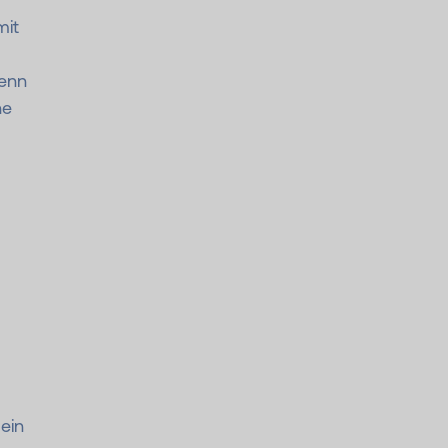
mit
denn
he
 ein