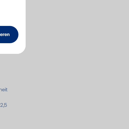
heit
2,5