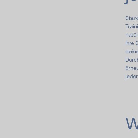
Stark
Train
natür
ihre 
deine
Durch
Erne
jedem
W