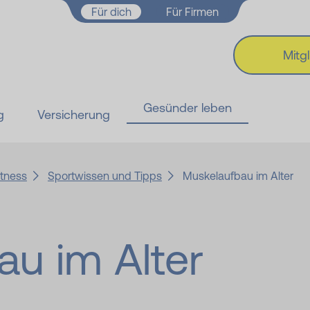
Zum Hauptinhalt springen
Für dich
Für Firmen
Mitg
Gesünder leben
g
Versicherung
tness
Sportwissen und Tipps
Muskelaufbau im Alter
u im Alter