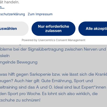
turzrisiko werden.
chen für den übermäßigen Muskelschwund sind:
tersbedingte Hormonumstellungen
ronischen Erkrankungen
hlernährung
obleme bei der Signalübertragung zwischen Nerven und
skeln
ngelnde Bewegung
as hilft gegen Sarkopenie bzw. wie lässt sich die Krank
ugen? Auch hier gilt: Gute Ernährung, Sport und
ltraining sind das A und O. Ideal sind laut Expert*innen 
en Sport pro Woche. Es lohnt sich also wirklich, die
tschuhe zu schnüren!