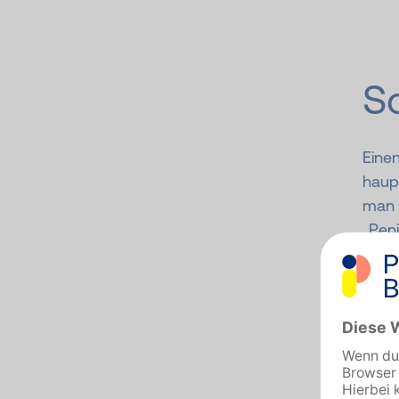
So
Einen
haupt
man 
„Peni
betri
über 
jede*
Für d
Eins
Aufs