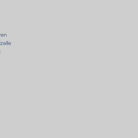
ren
zelle
: