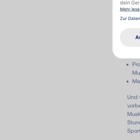
zum S
Ursa
Al
Ch
Fe
Pr
Mu
Ma
Und w
vorbe
Muske
Stund
Spor