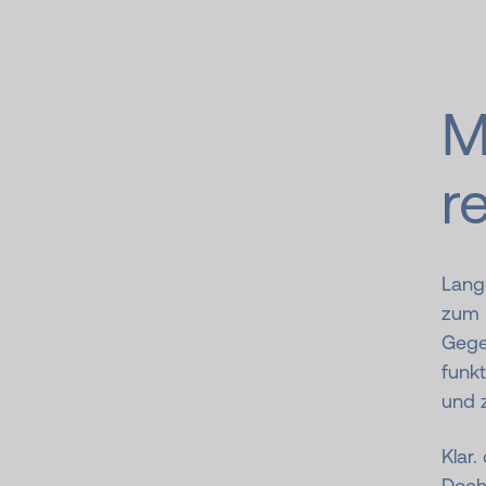
M
r
Lang
zum E
Gegen
funkt
und z
Klar
Doch