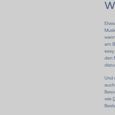
w
Etwa
Muske
wenn 
am Ba
easy
den 
dazu 
Und n
auch
Beso
wie
D
Best