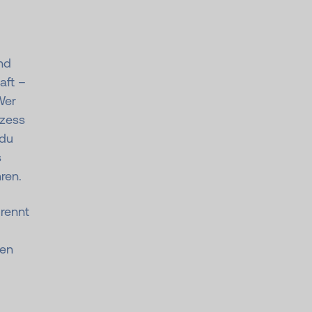
nd
aft –
Wer
ozess
 du
s
ren.
brennt
gen