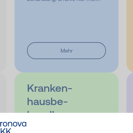
Mehr
Kranken­
hausbe­
handlung
Aus welchem Grund du auch im