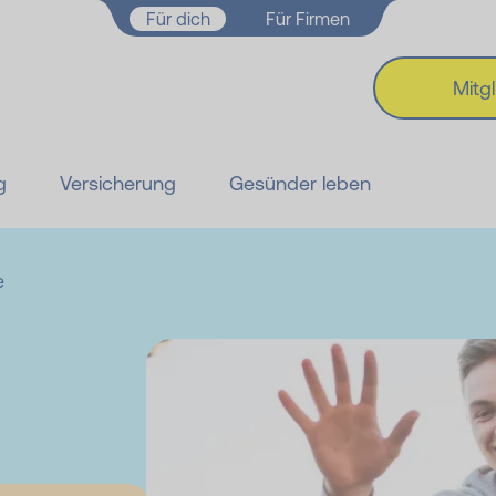
Zum Hauptinhalt springen
Für dich
Für Firmen
Mitg
g
Versicherung
Gesünder leben
e