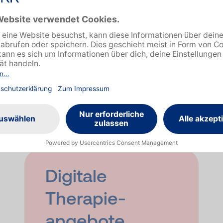
Krankenhaus behandelt werden
musst: wir unterstützen dich!
Erfahre welche Kosten wir
übernehmen und was wir sonst
noch tun, damit du blitzschnell
wieder nach Hause kannst.
Mehr
Digitale
Therapie­
angebote