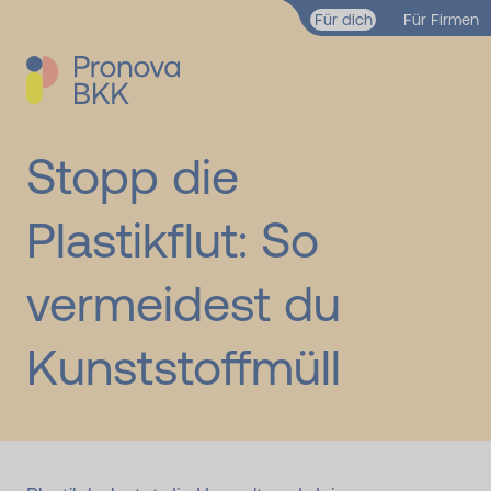
Zum Hauptinhalt springen
Für dich
Für Firmen
Stopp die
Plastikflut: So
vermeidest du
Kunststoffmüll