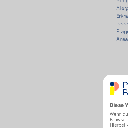
Aller
Aller
Erkr
bede
Präg
Ansa
D
I
R