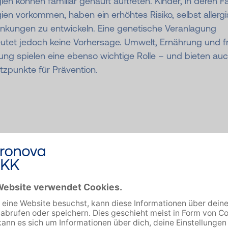
gien können familiär gehäuft auftreten. Kinder, in deren Fa
gien vorkommen, haben ein erhöhtes Risiko, selbst allerg
ankungen zu entwickeln. Eine genetische Veranlagung
utet jedoch keine Vorhersage. Umwelt, Ernährung und f
ung spielen eine ebenso wichtige Rolle – und bieten au
tzpunkte für Prävention.
armgesundheit un
mmun­system: Die
olle des Mikrobiom