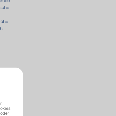
milie
ische
rühe
ch
d
s