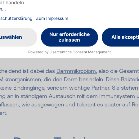
 Darm ist viel mehr als nur ein Verdauungsorgan. Auch 
mmunsystem spielt er eine Schlüsselrolle: Rund 70 % de
hrzellen befinden sich im Magen-Darm-Trakt. Schon be
s hilft der Darm dem noch unerfahrenen Immunsystem 
rscheiden, welche Stoffe harmlos sind und welche eine
hrreaktion erfordern.
cheidend ist dabei das
Darmmikrobiom
, also die Gesamt
 Mikroorganismen, die den Darm besiedeln. Diese Bakter
keine Eindringlinge, sondern wichtige Partner. Sie stehen
ng an in ständigem Austausch mit dem Immunsystem 
nflussen, wie ausgewogen und tolerant es später auf Re
ert.