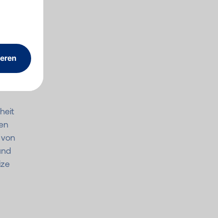
für
r
i
zu
heit
ien
 von
und
ize