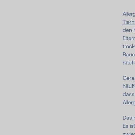
Aller
Tierh
den h
Elte
troc
Bauc
häufi
Gera
häufi
dass 
Aller
Das 
Es is
zwis