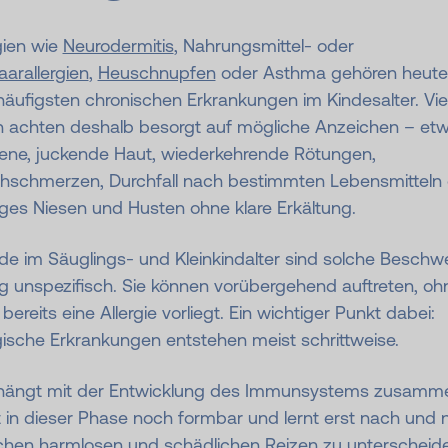
gien wie
Neurodermitis
, Nahrungsmittel- oder
aarallergien
,
Heuschnupfen
oder Asthma gehören heute
äufigsten chronischen Erkrankungen im Kindesalter. Vie
rn achten deshalb besorgt auf mögliche Anzeichen – et
kene, juckende Haut, wiederkehrende Rötungen,
hschmerzen, Durchfall nach bestimmten Lebensmitteln
ges Niesen und Husten ohne klare Erkältung.
de im Säuglings- und Kleinkindalter sind solche Beschw
g unspezifisch. Sie können vorübergehend auftreten, oh
bereits eine Allergie vorliegt. Ein wichtiger Punkt dabei:
gische Erkrankungen entstehen meist schrittweise.
hängt mit der Entwicklung des Immunsystems zusamm
t in dieser Phase noch formbar und lernt erst nach und 
chen harmlosen und schädlichen Reizen zu unterscheid