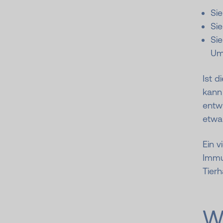
Sie
Sie
Si
Umw
Ist d
kann
entw
etwa 
Ein v
Immun
Tier
W