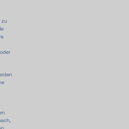
 zu
le
wa
 oder
erden
ne
en.
nach,
en.