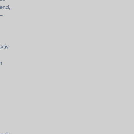
hend,
 –
ktiv
n