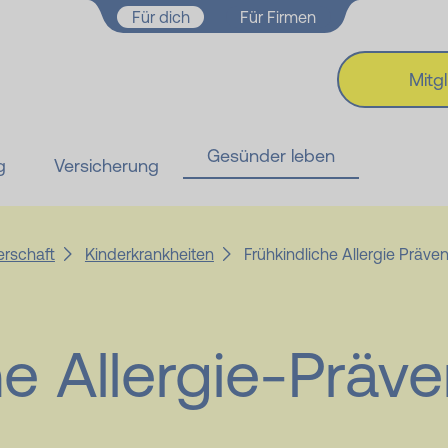
Zum Hauptinhalt springen
Für dich
Für Firmen
Mitg
Gesünder leben
g
Versicherung
erschaft
Kinderkrankheiten
Frühkindliche Allergie Präven
he Allergie-Präve