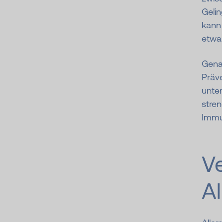
Geli
kann
etwa 
Genau
Präve
unte
stre
Immu
V
Al