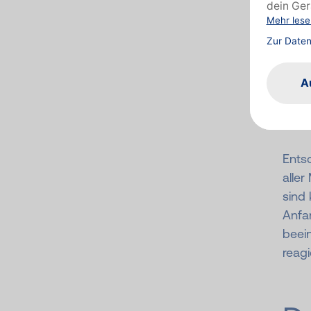
Unser
das I
Abwe
Baby
unte
Abwe
Ents
aller
sind 
Anfa
beei
reagi