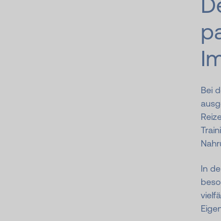
De
pa
I
Bei 
ausge
Reize
Train
Nahr
In d
beso
vielf
Eige