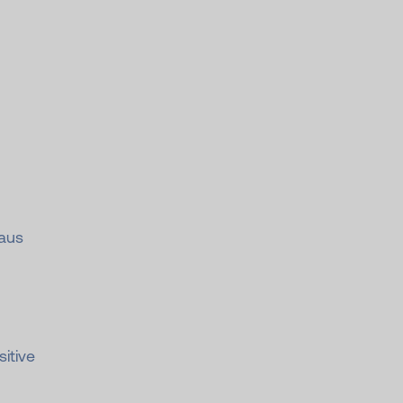
 aus
itive