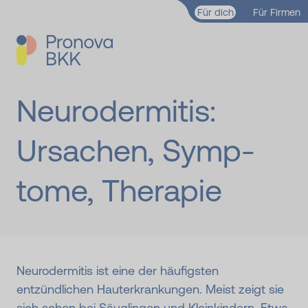
Zum Hauptinhalt springen
Für dich
Für Firmen
Neuro­dermitis:
Ursachen, Symp­
tome, Therapie
Neurodermitis ist eine der häufigsten
entzündlichen Hauterkrankungen. Meist zeigt sie
sich schon bei Säuglingen und Kleinkindern. Etwa