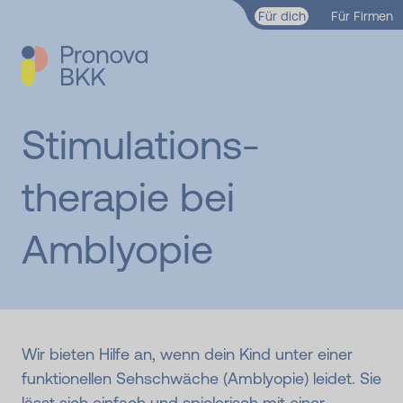
Zum Hauptinhalt springen
Für dich
Für Firmen
Stimulations­
therapie bei
Amblyopie
Wir bieten Hilfe an, wenn dein Kind unter einer
funktionellen Sehschwäche (Amblyopie) leidet. Sie
lässt sich einfach und spielerisch mit einer