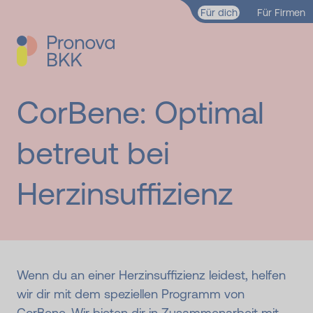
Zum Hauptinhalt springen
Für dich
Für Firmen
CorBene: Optimal
betreut bei
Herzinsuffizienz
Wenn du an einer Herzinsuffizienz leidest, helfen
wir dir mit dem speziellen Programm von
CorBene. Wir bieten dir in Zusammenarbeit mit