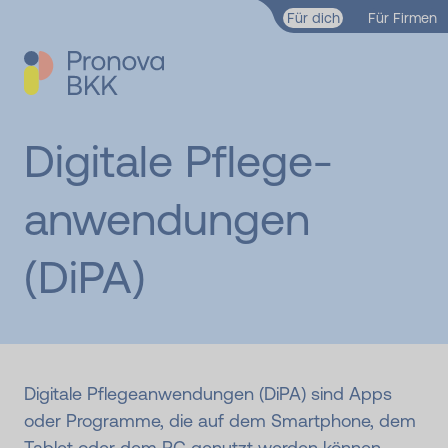
Zum Hauptinhalt springen
Für dich
Für Firmen
Digitale Pflege­
anwen­dungen
(DiPA)
Digitale Pflegeanwendungen (DiPA) sind Apps
oder Programme, die auf dem Smartphone, dem
Tablet oder dem PC genutzt werden können.