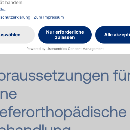
ndlung sind, übernimmt deine Pronova BKK für das 2. K
Anfang an 90 % der Kosten. Die restlichen 10 % Prozent
ltst du nach erfolgreich abgeschlossener Behandlung g
ch von uns zurück.
oraussetzungen fü
ine
ieferorthopädische
ehandlung