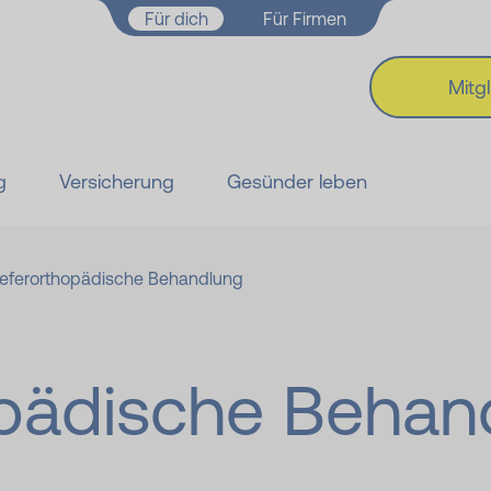
Zum Hauptinhalt springen
Für dich
Für Firmen
Mitg
g
Versicherung
Gesünder leben
ieferorthopädische Behandlung
opädische Behan