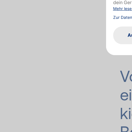
Beha
von 
erhä
einfa
V
e
k
B