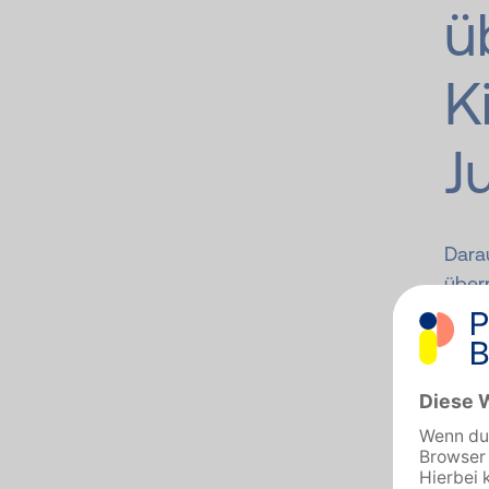
ü
K
J
Darau
über
oder
direk
zunä
kiefe
% ers
Wenn 