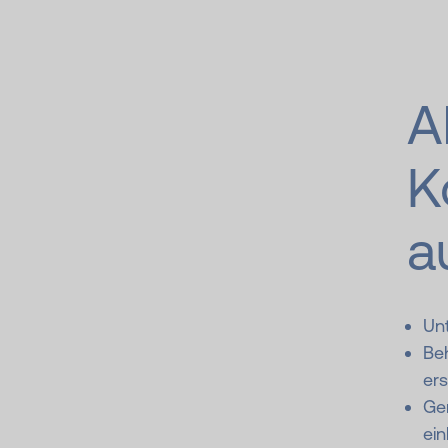
A
K
a
Unt
Be
ers
Ge
ein