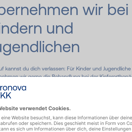
bernehmen wir bei
indern und
ugendlichen
f kannst du dich verlassen: Für Kinder und Jugendliche
nehmen wir gerne die Behandlung bei der Kieferorthopä
 beim Kieferorthopäden. 80 % der Kosten werden dabei
t mit uns abgerechnet. Die übrigen 20 % werden dir
chst mit jeder Quartalsabrechnung von der
rorthopädischen Praxis in Rechnung gestellt. Prima: Die
tatten wir dir nach erfolgreich abgeschlossener Behand
du 2 Kinder hast, die gleichzeitig in kieferorthopädisch