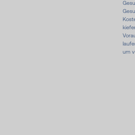
Gesu
Gesu
Kost
kiefe
Vora
lauf
um vo