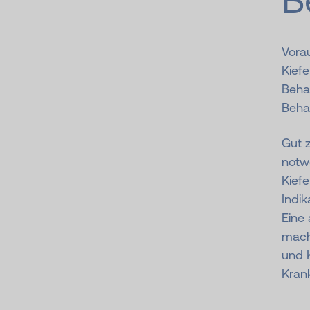
Vora
Kiefe
Behan
Beha
Gut 
notwe
Kief
Indik
Eine
macht
und 
Kran