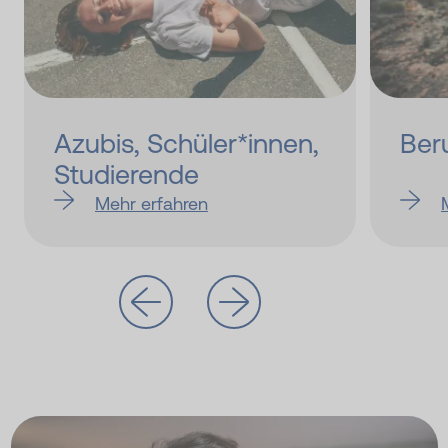
Azubis, Schü­ler*­innen,
Ber
Studierende
Mehr erfahren