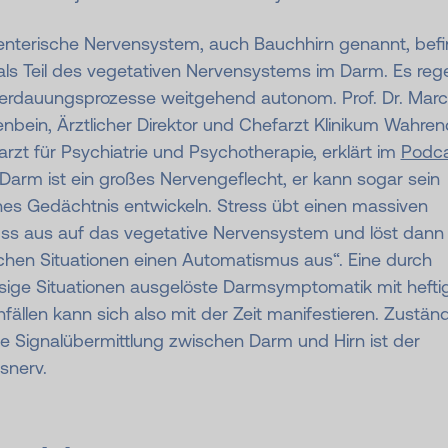
enterische Nervensystem, auch Bauchhirn genannt, befi
als Teil des vegetativen Nervensystems im Darm. Es rege
Verdauungsprozesse weitgehend autonom. Prof. Dr. Marc
nbein, Ärztlicher Direktor und Chefarzt Klinikum Wahrend
rzt für Psychiatrie und Psychotherapie, erklärt im
Podc
Darm ist ein großes Nervengeflecht, er kann sogar sein
nes Gedächtnis entwickeln. Stress übt einen massiven
uss aus auf das vegetative Nervensystem und löst dann 
chen Situationen einen Automatismus aus“. Eine durch
ssige Situationen ausgelöste Darmsymptomatik mit hefti
fällen kann sich also mit der Zeit manifestieren. Zustän
ie Signalübermittlung zwischen Darm und Hirn ist der
snerv.