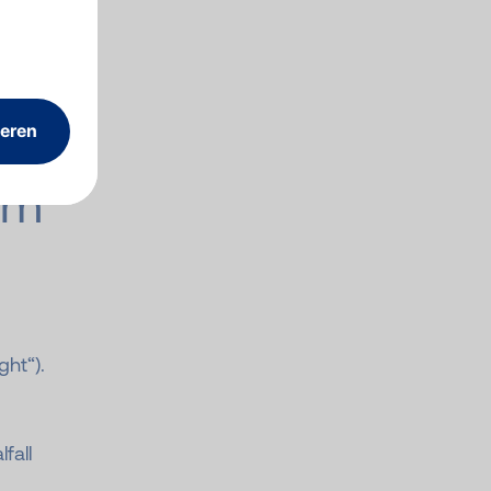
em
ght“).
fall