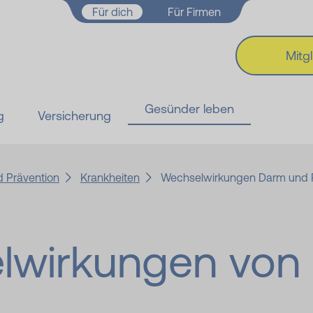
Zum Hauptinhalt springen
Für dich
Für Firmen
Mitg
Gesünder leben
g
Versicherung
 Prävention
Krankheiten
Wechselwirkungen Darm und 
l­wirkungen von