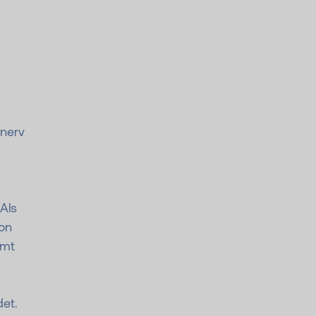
snerv
Als
on
amt
et.