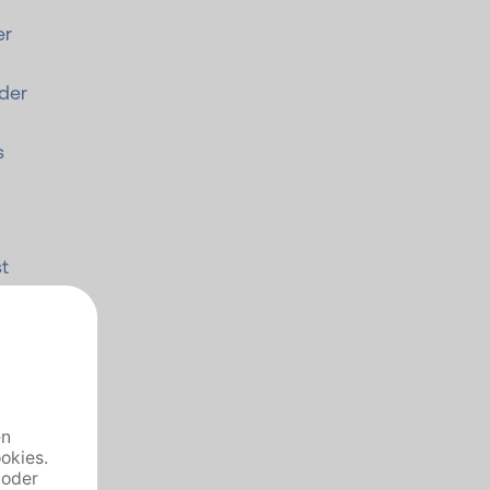
er
der
s
t
ie
ikus