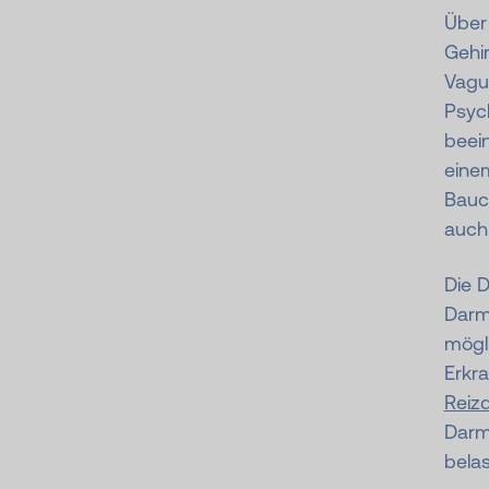
Über
Gehir
Vagus
Psyc
beein
eine
Bauc
auch 
Die 
Darm
mögl
Erkra
Reiz
Darm
bela