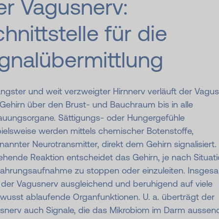
er Vagusnerv:
hnittstelle für die
gnal­über­mittlung
ängster und weit verzweigter Hirnnerv verläuft der Vagu
Gehirn über den Brust- und Bauchraum bis in alle
auungsorgane. Sättigungs- oder Hungergefühle
ielsweise werden mittels chemischer Botenstoffe,
annter Neurotransmitter, direkt dem Gehirn signalisiert. 
hende Reaktion entscheidet das Gehirn, je nach Situati
Nahrungsaufnahme zu stoppen oder einzuleiten. Insges
t der Vagusnerv ausgleichend und beruhigend auf viele
wusst ablaufende Organfunktionen. U. a. überträgt der
snerv auch Signale, die das Mikrobiom im Darm aussend