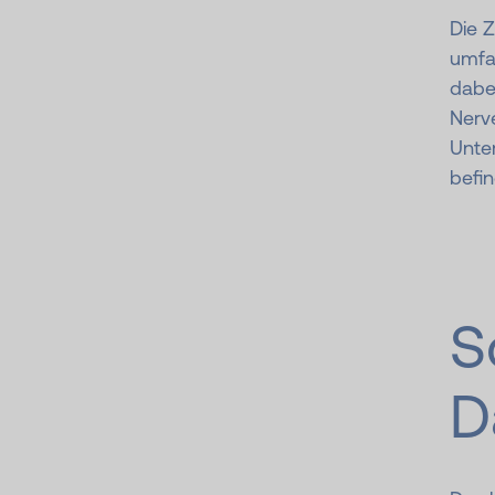
Die 
umfa
dabe
Nerv
Unte
befin
S
D