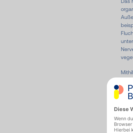
Das 
organ
Außen
beis
Fluch
unte
Nerv
vege
Mith
Vorg
Darm
und 
D