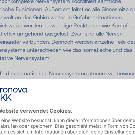
hochkomplexe Nervensystem koordiniert sämtliche
ische Funktionen. Außerdem leitet es alle Sinnesreize d
welt an das Gehirn weiter. In Gefahrensituationen
pielsweise werden notwendige Reaktionen wie Kampf- o
treflex umgehend ausgelöst. Zwar sind alle Nerven
reinander verbunden. Dennoch werden einzelne Teile de
ensystems unterschieden wie das somatische und das
tative Nervensystem.
ilfe des somatischen Nervensystems steuern wir bewuss
änge wie Bewegungen oder das Sprechen. Wichtig für d
-Hirn-Achse aber ist das Zusammenspiel von Sympath
Parasympathikus im vegetativen Nervensystem.
as vegetative