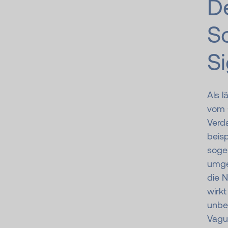
D
Sc
Si
Als l
vom 
Verd
beisp
sogen
umge
die 
wirk
unbe
Vagu