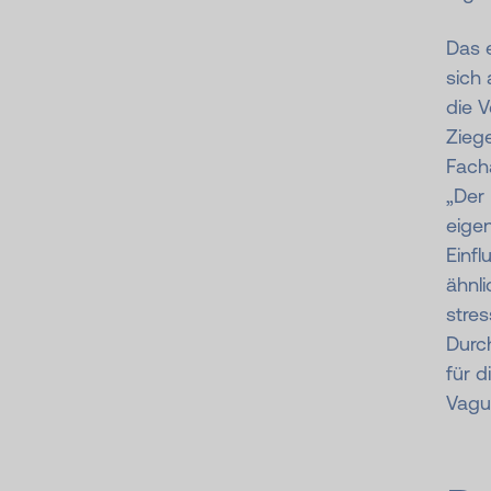
Das 
sich 
die 
Ziege
Facha
„Der 
eige
Einfl
ähnli
stre
Durch
für d
Vagu