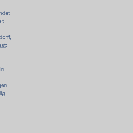
ndet
lt
orff,
ast
:
in
gen
dig