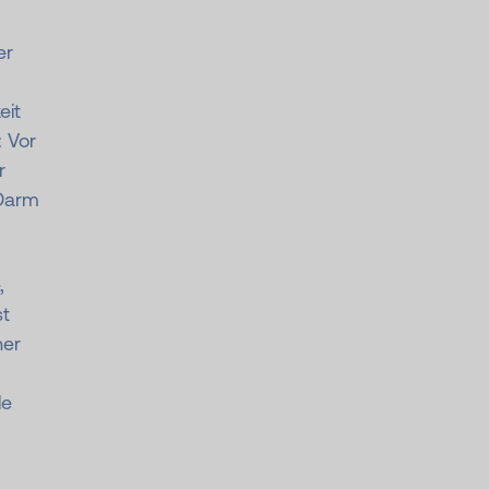
er
eit
: Vor
r
Darm
,
st
ner
le