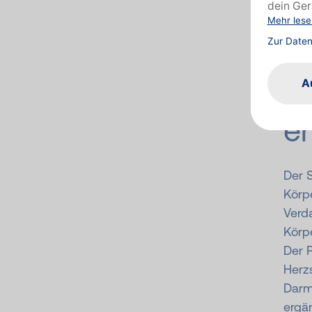
N
S
s
e
Der 
Körp
Verd
Körpe
Der 
Herz
Darmt
ergän