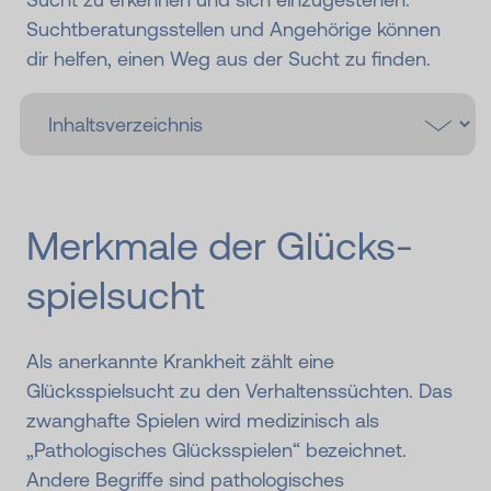
Suchtberatungsstellen und Angehörige können
dir helfen, einen Weg aus der Sucht zu finden.
Merkmale der Glücks­
spiel­sucht
Als anerkannte Krankheit zählt eine
Glücksspielsucht zu den Verhaltenssüchten. Das
zwanghafte Spielen wird medizinisch als
„Pathologisches Glücksspielen“ bezeichnet.
Andere Begriffe sind pathologisches