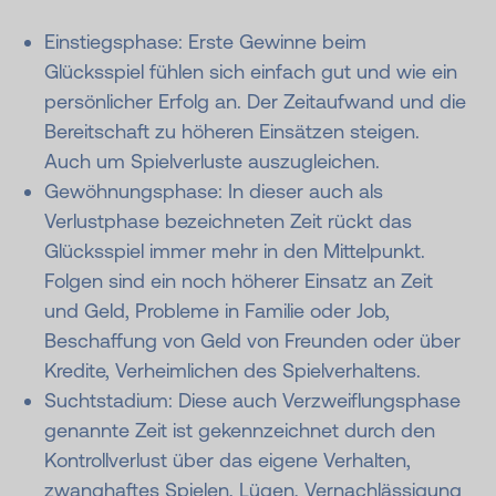
Einstiegsphase: Erste Gewinne beim
Glücksspiel fühlen sich einfach gut und wie ein
persönlicher Erfolg an. Der Zeitaufwand und die
Bereitschaft zu höheren Einsätzen steigen.
Auch um Spielverluste auszugleichen.
Gewöhnungsphase: In dieser auch als
Verlustphase bezeichneten Zeit rückt das
Glücksspiel immer mehr in den Mittelpunkt.
Folgen sind ein noch höherer Einsatz an Zeit
und Geld, Probleme in Familie oder Job,
Beschaffung von Geld von Freunden oder über
Kredite, Verheimlichen des Spielverhaltens.
Suchtstadium: Diese auch Verzweiflungsphase
genannte Zeit ist gekennzeichnet durch den
Kontrollverlust über das eigene Verhalten,
zwanghaftes Spielen, Lügen, Vernachlässigung