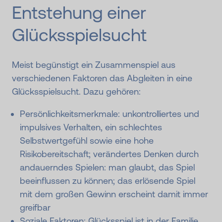
Entstehung einer
Glücks­spiel­sucht
Meist begünstigt ein Zusammenspiel aus
verschiedenen Faktoren das Abgleiten in eine
Glücksspielsucht. Dazu gehören:
Persönlichkeitsmerkmale: unkontrolliertes und
impulsives Verhalten, ein schlechtes
Selbstwertgefühl sowie eine hohe
Risikobereitschaft; verändertes Denken durch
andauerndes Spielen: man glaubt, das Spiel
beeinflussen zu können; das erlösende Spiel
mit dem großen Gewinn erscheint damit immer
greifbar
Soziale Faktoren: Glücksspiel ist in der Familie