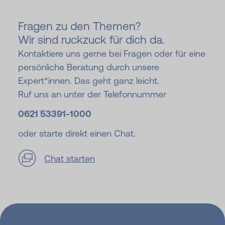
Fragen zu den Themen?
Wir sind ruckzuck für dich da.
Kontaktiere uns gerne bei Fragen oder für eine
persönliche Beratung durch unsere
Expert*innen. Das geht ganz leicht.
Ruf uns an unter der Telefonnummer
0621 53391-
1000
oder starte direkt einen Chat.
Chat starten