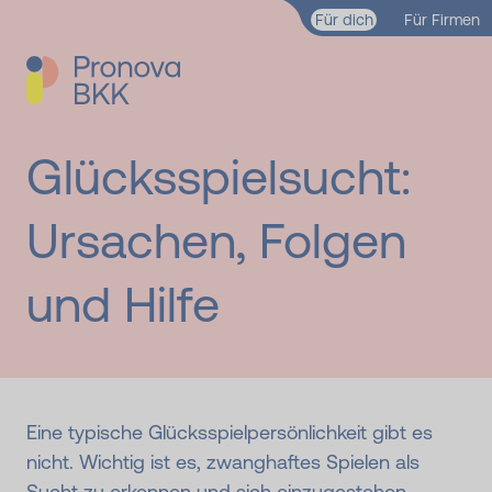
Zum Hauptinhalt springen
Für dich
Für Firmen
Glücksspiel­sucht:
Ursachen, Folgen
und Hilfe
Eine typische Glücksspielpersönlichkeit gibt es
nicht. Wichtig ist es, zwanghaftes Spielen als
Sucht zu erkennen und sich einzugestehen.