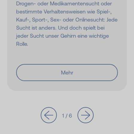
Drogen- oder Medikamentensucht oder
bestimmte Verhaltensweisen wie Spiel-,
Kauf-, Sport-, Sex- oder Onlinesucht: Jede
Sucht ist anders. Und doch spielt bei
jeder Sucht unser Gehirn eine wichtige
Rolle.
Mehr
1 / 6