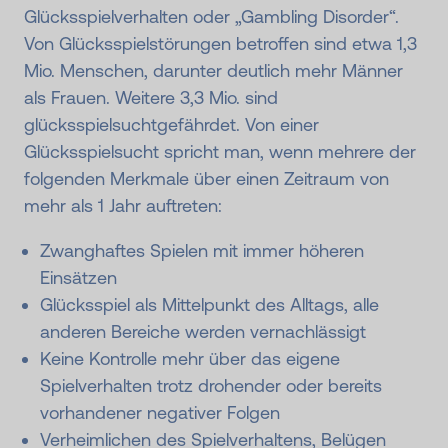
Glücksspielverhalten oder „Gambling Disorder“.
Von Glücksspielstörungen betroffen sind etwa 1,3
Mio. Menschen, darunter deutlich mehr Männer
als Frauen. Weitere 3,3 Mio. sind
glücksspielsuchtgefährdet. Von einer
Glücksspielsucht spricht man, wenn mehrere der
folgenden Merkmale über einen Zeitraum von
mehr als 1 Jahr auftreten:
Zwanghaftes Spielen mit immer höheren
Einsätzen
Glücksspiel als Mittelpunkt des Alltags, alle
anderen Bereiche werden vernachlässigt
Keine Kontrolle mehr über das eigene
Spielverhalten trotz drohender oder bereits
vorhandener negativer Folgen
Verheimlichen des Spielverhaltens, Belügen