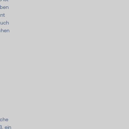
aben
nt
Auch
chen
iche
. ein