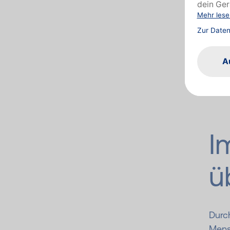
Die H
an. H
Haut
diese
Unte
I
ü
Durc
Mens