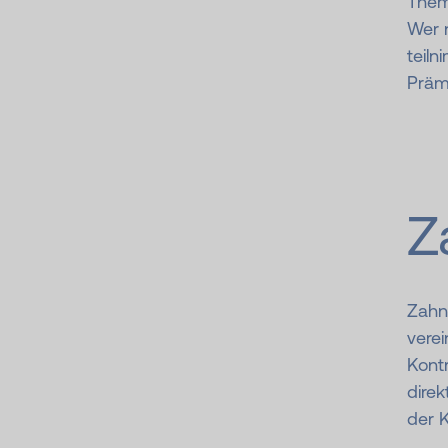
Them
Wer 
teiln
Präm
Z
Zahna
verei
Kontr
direk
der 