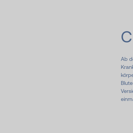
C
Ab d
Krank
körpe
Blut
Vers
einma