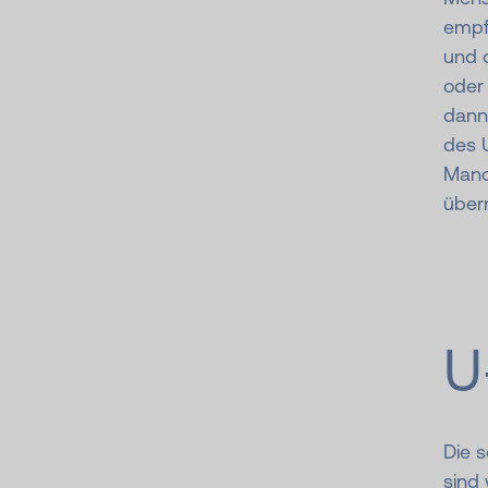
empfe
und d
oder
dann 
des 
Manc
über
U
Die 
sind 