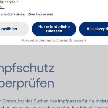
autkrebsvorsorge steht spätestens ab 35 Jahren alle 2 J
ier wird nach sichtbaren und eventuell bösartigen
veränderungen am ganzen Körper Ausschau gehalten, 
 ggf. entfernt werden können. Die Pronova BKK zahlt di
rsuchung schon ab dem 18. Geburtstag.
mpfschutz
berprüfen
h Corona hat das Suchen des Impfpasses für die meist
chen wahrscheinlich ein Ende gefunden. Prima! Denn es