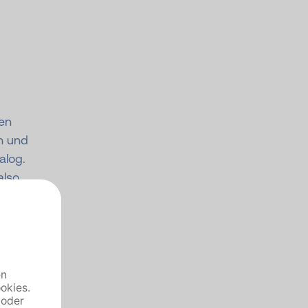
hen
h und
alog.
also
se
und