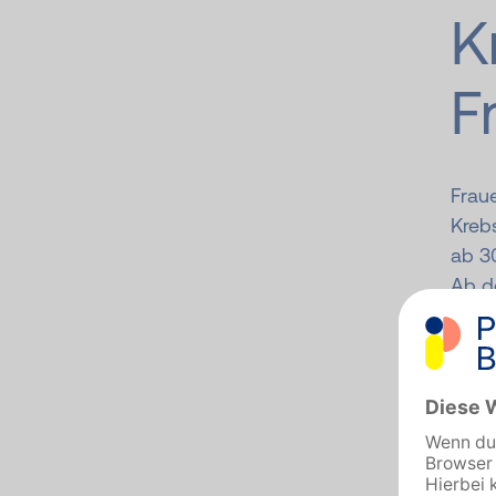
K
F
Fraue
Kreb
ab 3
Ab d
ein R
Ebenf
Darm
durc
spät