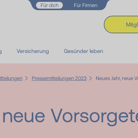
Zum Hauptinhalt springen
Für dich
Für Firmen
Mitg
g
Versicherung
Gesünder leben
tteilungen
Pressemitteilungen 2023
Neues Jahr, neue V
, neue Vorsorge