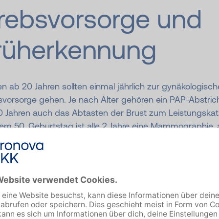
rebsvorsorge und
rüherkennung
n ab 20 Jahren sollten einmal jährlich zur gynäkologisc
svorsorge gehen. Je nach Alter gehören ein PAP-Abstric
0 Jahren auch das Abtasten der Brust zum Leistungskat
em 50. Geburtstag ist alle 2 Jahre eine Mammographie, 
öntgenbild der Brust, sinnvoll.
alls ab 50 startet für Männer und Frauen die
krebsvorsorge: das geht ganz einfach mit einem zuhau
hgeführten Test zum Aufspüren von Blut im Stuhlgang 
er mit dem Angebot einer Darmspiegelung.