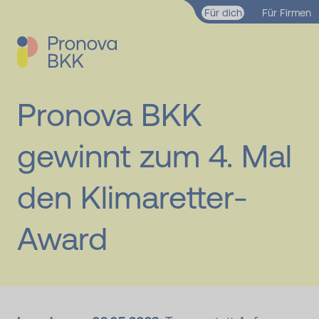
Zum Hauptinhalt springen
Für dich
Für Firmen
Pronova BKK
gewinnt zum 4. Mal
den Klimaretter-
Award