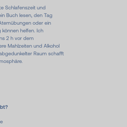
te Schlafenszeit und
ein Buch lesen, den Tag
 Atemübungen oder ein
 können helfen. Ich
ns 2 h vor dem
re Mahlzeiten und Alkohol
, abgedunkelter Raum schafft
tmosphäre.
ebt?
me