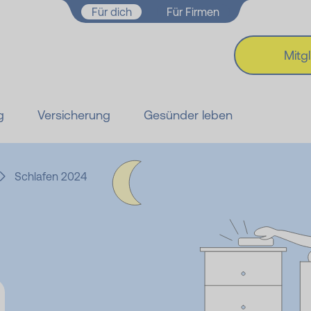
Zum Hauptinhalt springen
Für dich
Für Firmen
Mitg
g
Versicherung
Gesünder leben
Schlafen 2024