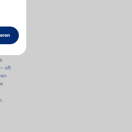
s
– oft
ven
ie
,