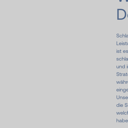
D
Schla
Leist
ist 
schla
und i
Strat
währe
einge
Unser
die S
welch
habe