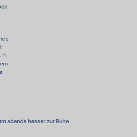
ben
ende
t
sum
 dem
r
 um abends besser zur Ruhe