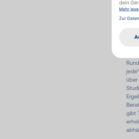
m
k
e
Rund
jede*
über 
Stud
Ergeb
Berat
gibt
erho
abhä