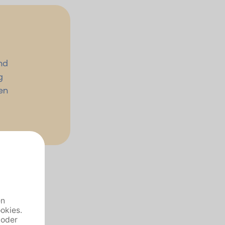
nd
g
en