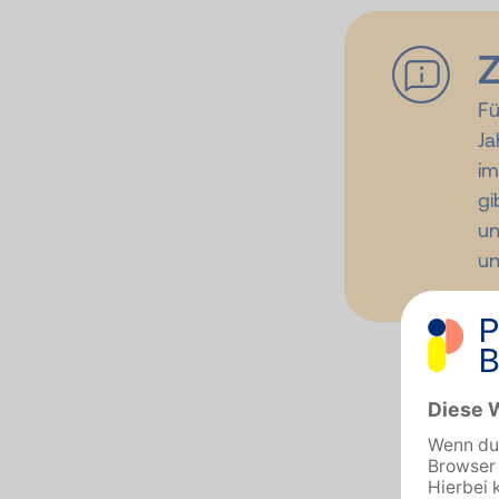
Z
Fü
Ja
im
gi
un
un
E