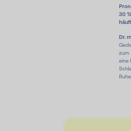
Pron
30 %
häuf
Dr. 
Geda
zum 
eine
Schl
Ruhe,