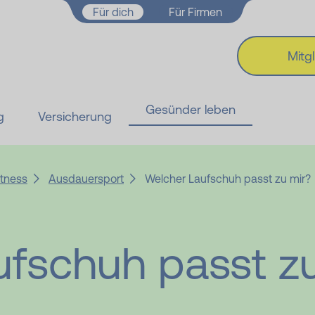
Zum Hauptinhalt springen
Für dich
Für Firmen
Mitg
Gesünder leben
g
Versicherung
tness
Ausdauersport
Welcher Laufschuh passt zu mir?
ufschuh passt z