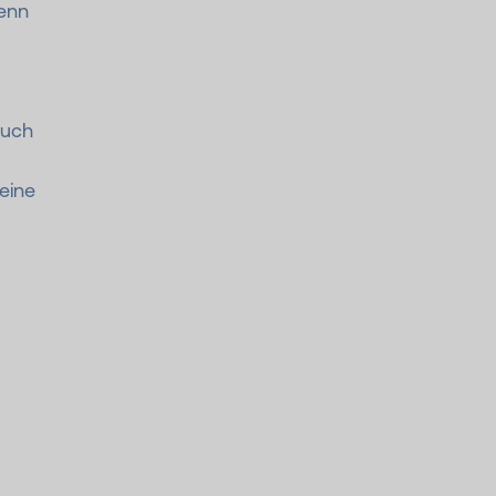
enn
auch
eine