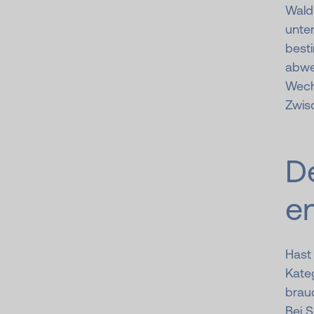
Wald 
unte
best
abwe
Wech
Zwis
De
e
Hast
Kateg
brauc
Bei 