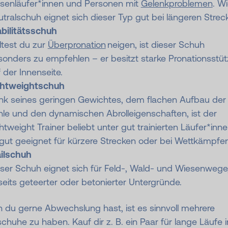
rsenläufer*innen und Personen mit
Gelenkproblemen
. W
tralschuh eignet sich dieser Typ gut bei längeren Strec
abilitätsschuh
ltest du zur
Überpronation
neigen, ist dieser Schuh
onders zu empfehlen – er besitzt starke Pronationsstü
 der Innenseite.
ghtweightschuh
nk seines geringen Gewichtes, dem flachen Aufbau der
le und den dynamischen Abrolleigenschaften, ist der
htweight Trainer beliebt unter gut trainierten Läufer*inne
 gut geeignet für kürzere Strecken oder bei Wettkämpfen
ailschuh
ser Schuh eignet sich für Feld-, Wald- und Wiesenwege
eits geteerter oder betonierter Untergründe.
 du gerne Abwechslung hast, ist es sinnvoll mehrere
chuhe zu haben. Kauf dir z. B. ein Paar für lange Läufe 