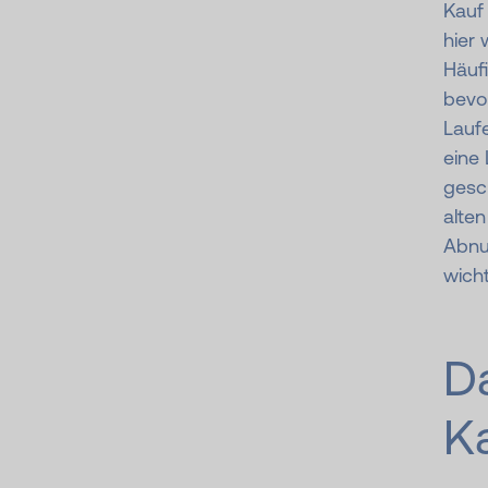
Kauf
hier 
Häufi
bevo
Lauf
eine 
gesc
alte
Abnu
wicht
Da
K