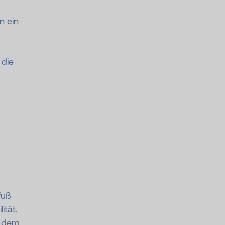
n ein
 die
fuß
ität.
s dem