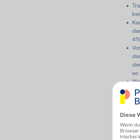
Tr
bei
Ka
da
4%
Vor
dar
dem
so 
We
trä
mit
Au
Asp
in 
Auc