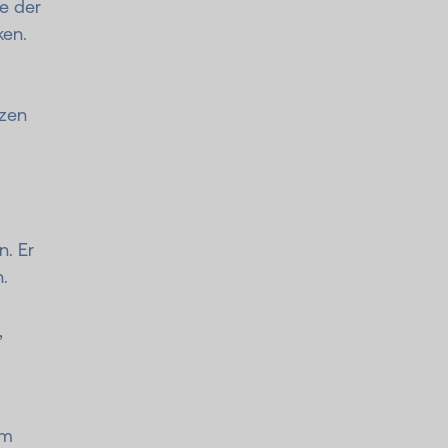
ie der
ken.
tzen
n. Er
.
,
im