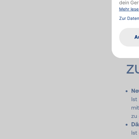
Wil
L
z
Ne
Ist
mit
zu
Dä
Ist