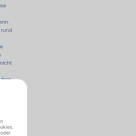
ise
enn
 rund
te
n
nicht
huhen
en.
ind
her