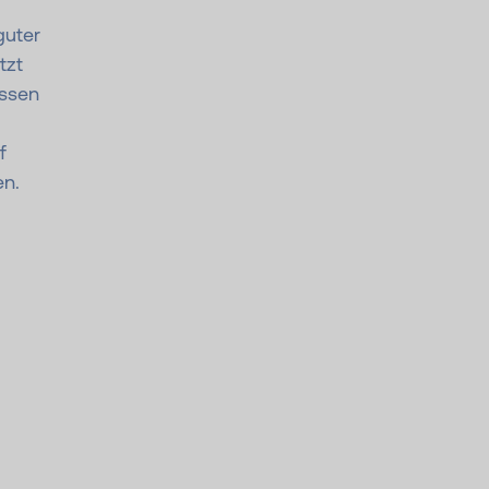
guter
tzt
üssen
f
en.