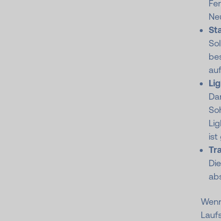
Fe
Neu
St
Sol
bes
auf
Li
Da
Soh
Lig
ist
Tr
Die
abs
Wenn
Laufs