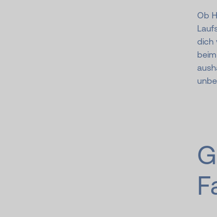
Ob H
Laufs
dich
beim
aush
unbe
G
F