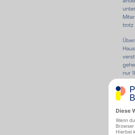
ande
unte
Mitar
trot
Überr
Haus
verst
gehe
nur 1
Erkr
doppe
Arbei
Betri