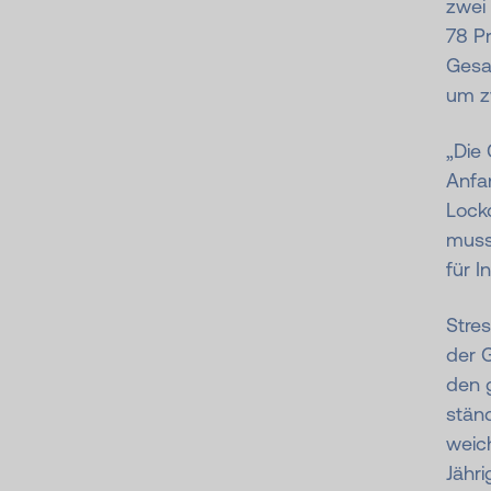
zwei
78 P
Gesa
um z
„Die
Anfan
Lock
musst
für I
Stres
der 
den 
stän
weic
Jähr