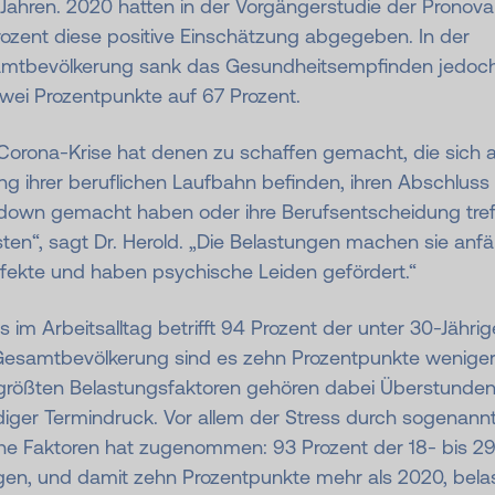
 Jahren. 2020 hatten in der Vorgängerstudie der Pronov
rozent diese positive Einschätzung abgegeben. In der
mtbevölkerung sank das Gesundheitsempfinden jedoch
wei Prozentpunkte auf 67 Prozent.
 Corona-Krise hat denen zu schaffen gemacht, die sich
g ihrer beruflichen Laufbahn befinden, ihren Abschluss
down gemacht haben oder ihre Berufsentscheidung tref
en“, sagt Dr. Herold. „Die Belastungen machen sie anfäl
nfekte und haben psychische Leiden gefördert.“
s im Arbeitsalltag betrifft 94 Prozent der unter 30-Jährig
Gesamtbevölkerung sind es zehn Prozentpunkte weniger
größten Belastungsfaktoren gehören dabei Überstunde
diger Termindruck. Vor allem der Stress durch sogenann
he Faktoren hat zugenommen: 93 Prozent der 18- bis 29
igen, und damit zehn Prozentpunkte mehr als 2020, bela