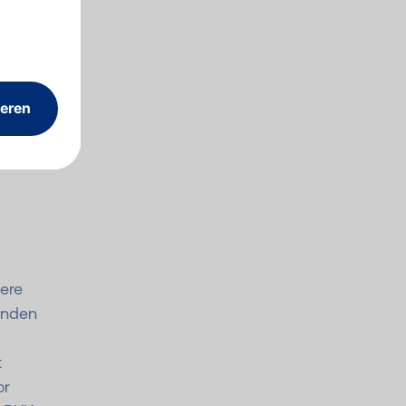
ere
inden
t
or