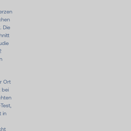
erzen
schen
. Die
nitt
udie
2
n
r Ort
 bei
chten
Test,
 in
cht