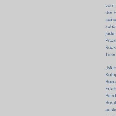
vom 
der F
seine
zuhau
jede 
Proze
Rück
ihnen
„Man
Koll
Besch
Erfa
Pande
Berat
ausku