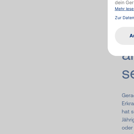
U
g
a
s
Gera
Erkra
hat s
Jähr
oder 