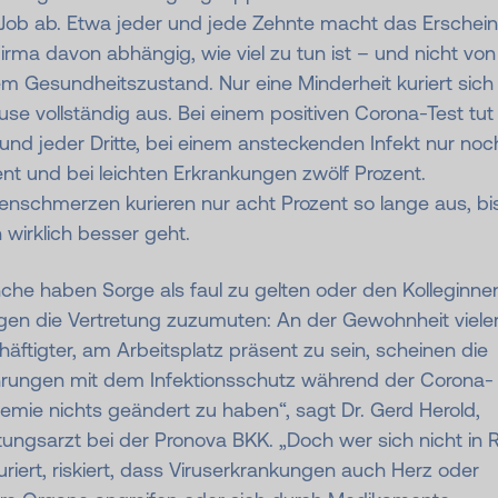
Job ab. Etwa jeder und jede Zehnte macht das Erschein
irma davon abhängig, wie viel zu tun ist – und nicht von
m Gesundheitszustand. Nur eine Minderheit kuriert sich
se vollständig aus. Bei einem positiven Corona-Test tut
und jeder Dritte, bei einem ansteckenden Infekt nur noc
nt und bei leichten Erkrankungen zwölf Prozent.
enschmerzen kurieren nur acht Prozent so lange aus, bi
 wirklich besser geht.
che haben Sorge als faul zu gelten oder den Kolleginne
egen die Vertretung zuzumuten: An der Gewohnheit viele
äftigter, am Arbeitsplatz präsent zu sein, scheinen die
hrungen mit dem Infektionsschutz während der Corona-
mie nichts geändert zu haben“, sagt Dr. Gerd Herold,
ungsarzt bei der Pronova BKK. „Doch wer sich nicht in 
riert, riskiert, dass Viruserkrankungen auch Herz oder