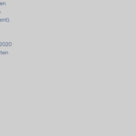
den
n
nt).
 2020
sten