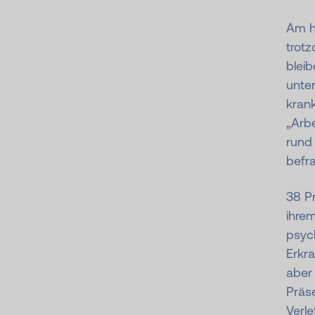
Am h
trotz
bleib
unter
krank
„Arb
rund
befr
38 Pr
ihrem
psyc
Erkr
aber
Präs
Verl