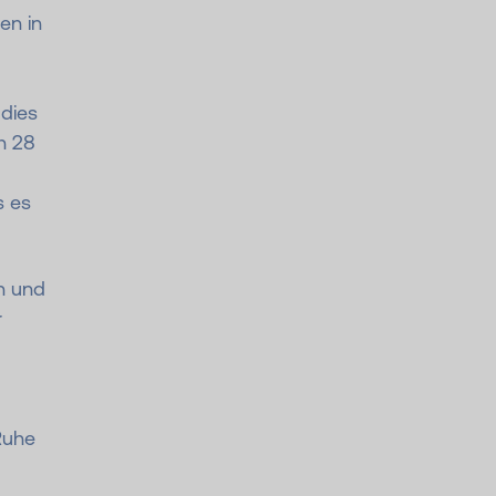
en in
 dies
h 28
s es
n und
r
Ruhe