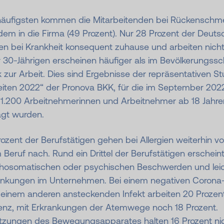
äufigsten kommen die Mitarbeitenden bei Rückenschm
dem in die Firma (49 Prozent). Nur 28 Prozent der Deut
en bei Krankheit konsequent zuhause und arbeiten nicht
 30-Jährigen erscheinen häufiger als im Bevölkerungssch
 zur Arbeit. Dies sind Ergebnisse der repräsentativen St
eiten 2022“ der Pronova BKK, für die im September 202
 1.200 Arbeitnehmerinnen und Arbeitnehmer ab 18 Jahre
agt wurden.
ozent der Berufstätigen gehen bei Allergien weiterhin vo
 Beruf nach. Rund ein Drittel der Berufstätigen erscheint
hosomatischen oder psychischen Beschwerden und lei
ankungen im Unternehmen. Bei einem negativen Corona-
 einem anderen ansteckenden Infekt arbeiten 20 Prozent
enz, mit Erkrankungen der Atemwege noch 18 Prozent.
etzungen des Bewegungsapparates halten 16 Prozent ni