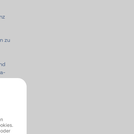
nz
on zu
und
na-
twa
n im