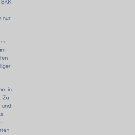
a BKK
 nur
 am
 im
fen
liger
en, in
. Zu
n und
te
-
sten