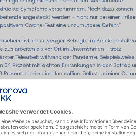
re Organe angreifen oder sich durch Medikamente
rdrückte Symptome verschlimmern. Noch dazu können
beitende angesteckt werden – nicht nur bei einer Präse
z positivem Corona-Test eine unzumutbare Gefahr.“
aschend ist, dass weniger Befragte im Krankheitsfall v
e aus arbeiten als vor Ort im Unternehmen – trotz
ärkter Telearbeit während der Pandemie. Beispielsweise
n 34 Prozent mit leichten Erkrankungen in den Betrieb 
8 Prozent arbeiten im Homeoffice. Selbst bei einer Coro
ankung mit mildem Verlauf nutzen zwar mit 17 Prozent e
lt so viele Beschäftigte den Heimarbeitsplatz wie den
tsplatz vor Ort – neun Prozent erscheinen aber weiterhi
eb.