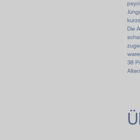
psyc
Jünge
kurze
Die 
schaf
zuge
ware
38 Pr
Alter
Ü