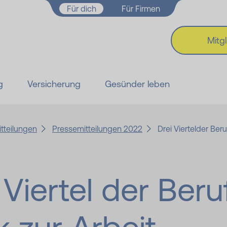
Zum Hauptinhalt springen
Für dich
Für Firmen
Mitg
g
Versicherung
Gesünder leben
tteilungen
Pressemitteilungen 2022
Drei Viertelder Ber
 Viertel der Beru