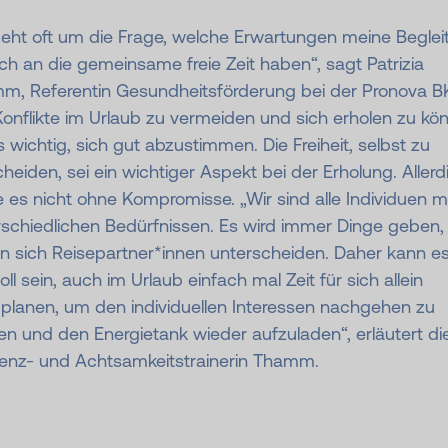
geht oft um die Frage, welche Erwartungen meine Beglei
ch an die gemeinsame freie Zeit haben“, sagt Patrizia
m, Referentin Gesundheitsförderung bei der Pronova B
onflikte im Urlaub zu vermeiden und sich erholen zu kö
s wichtig, sich gut abzustimmen. Die Freiheit, selbst zu
heiden, sei ein wichtiger Aspekt bei der Erholung. Allerd
 es nicht ohne Kompromisse. „Wir sind alle Individuen m
schiedlichen Bedürfnissen. Es wird immer Dinge geben, 
n sich Reisepartner*innen unterscheiden. Daher kann e
oll sein, auch im Urlaub einfach mal Zeit für sich allein
uplanen, um den individuellen Interessen nachgehen zu
n und den Energietank wieder aufzuladen“, erläutert di
lienz- und Achtsamkeitstrainerin Thamm.