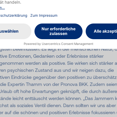
rust über fehlende Erholung, weil selbst während der Fe
engebliebenes wie Renovierung oder Hausputz erledigt w
end sich 23 % der Frauen genötigt fühlen, trotz Unbeh
im Urlaub solche Aufgaben zu erledigen, sind es bei de
ern 6 Prozentpunkte weniger. „Von äußeren Faktoren wi
echtwetter oder Lärm lassen sich die Deutschen am
gsten beeinflussen. Es liegt in der menschlichen Natur, 
tive Emotionen, Gedanken oder Erlebnisse stärker
enommen werden als positive. Sie wirken sich stärker a
ren psychischen Zustand aus und wir neigen dazu, die
tiven Eindrücke gegenüber den positiven zu überschätz
 die Expertin Thamm von der Pronova BKK. Zudem seien
Urlaub oft hohe Erwartungen geknüpft, die durch äußere
ände leicht enttäuscht werden können. „Das Jammern 
hst als soziales Ventil dienen. Dann sollten wir uns abe
r auf die schönen und positiven Erlebnisse fokussieren