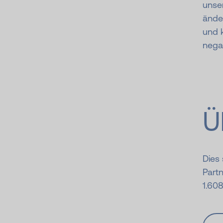
unser
ände
und 
negat
Ü
Dies
Partn
1.60