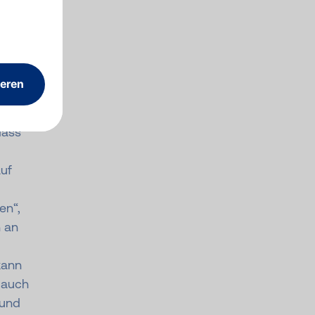
rien
ird.
agen
n
e
dass
uf
en“,
 an
kann
r auch
 und