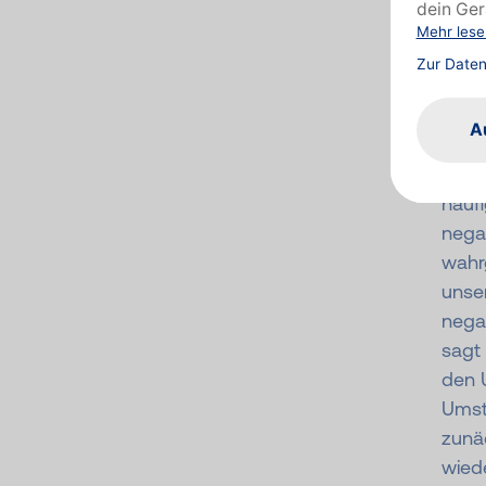
den F
Lieg
Währ
auch 
Männ
Schl
häufi
nega
wahrg
unse
nega
sagt
den 
Umst
zunäc
wiede