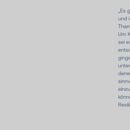
„Es 
und i
Tham
Um K
sei e
entsc
ginge
unter
dene
sinnv
einz
könne
Resi