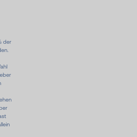
3 der
den.
ahl
ieber
n
tehen
ber
ast
llein