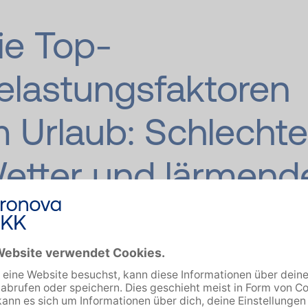
ie Top-
elastungsfaktoren
m Urlaub: Schlecht
etter und lärmend
inder
n der Unzufriedenheit über die Reisebegleitung jammer
als die Hälfte der Bevölkerung über das schlechte Wett
ub. Von lärmenden Kindern sind 23 % genervt. 20 % nen