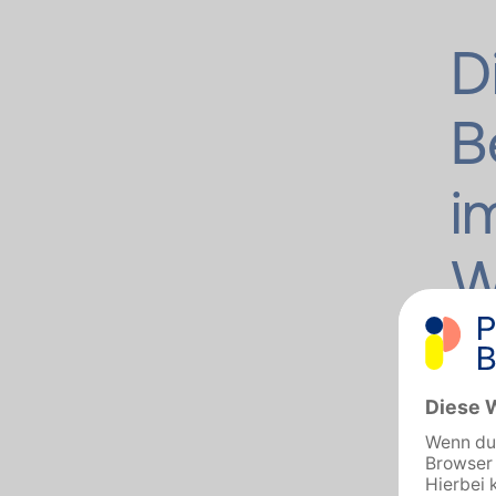
D
B
i
W
K
Nebe
mehr 
Urla