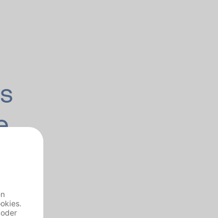
es
e
t
er im
nen