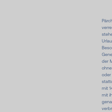
Pärch
verre
stehe
Urlau
Beso
Gener
der 
ohne
oder
statt
mit 1
mit i
genau
verbr