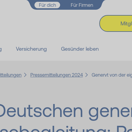
Zum Hauptinhalt springen
Für dich
Für Firmen
Mitg
g
Versicherung
Gesünder leben
tteilungen
Pressemitteilungen 2024
Genervt von der e
r Deutschen gene