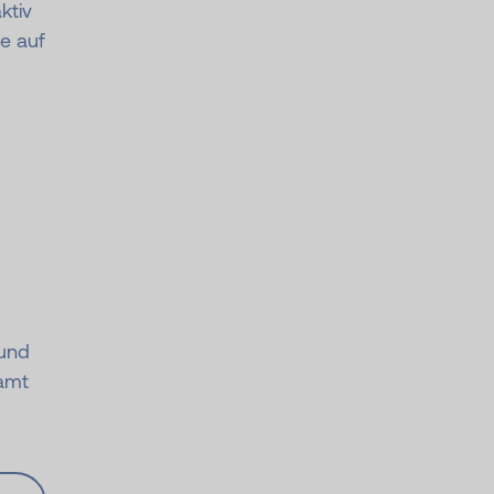
ktiv
e auf
 und
samt