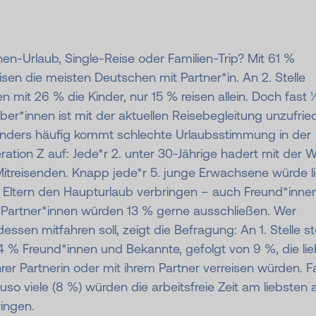
en-Urlaub, Single-Reise oder Familien-Trip? Mit 61 %
isen die meisten Deutschen mit Partner*in. An 2. Stelle
n mit 26 % die Kinder, nur 15 % reisen allein. Doch fast 1⁄
ber*innen ist mit der aktuellen Reisebegleitung unzufrie
nders häufig kommt schlechte Urlaubsstimmung in der
ation Z auf: Jede*r 2. unter 30-Jährige hadert mit der W
Mitreisenden. Knapp jede*r 5. junge Erwachsene würde l
 Eltern den Haupturlaub verbringen – auch Freund*inne
 Partner*innen würden 13 % gerne ausschließen. Wer
dessen mitfahren soll, zeigt die Befragung: An 1. Stelle s
4 % Freund*innen und Bekannte, gefolgt von 9 %, die lie
hrer Partnerin oder mit ihrem Partner verreisen würden. F
so viele (8 %) würden die arbeitsfreie Zeit am liebsten a
ingen.