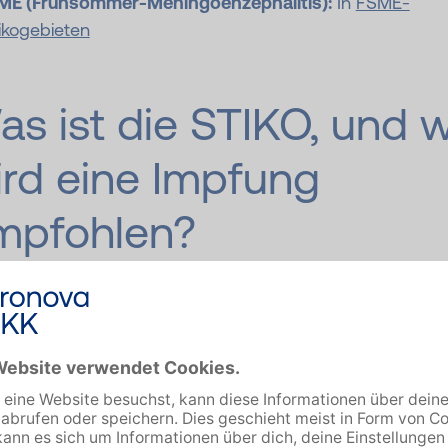
ME (Frühsommer-Meningoenzephalitis):
In
FSME-
ikogebieten
s ist die STIKO, und w
ird eine Impfung
mpfohlen?
TIKO
ist ein Expert*innen-Gremium am Robert Koch-Inst
. Sie entwickelt Impfempfehlungen für Deutschland, die
sweit als medizinischer Standard gelten. Die STIKO arb
hängig und ehrenamtlich.
rüft regelmäßig wissenschaftliche Studien zu Wirksamkei