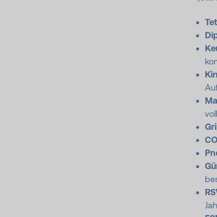
Te
Dip
Ke
kom
Ki
Auf
Ma
vol
Gri
CO
Pn
Gü
be
RSV
Ja