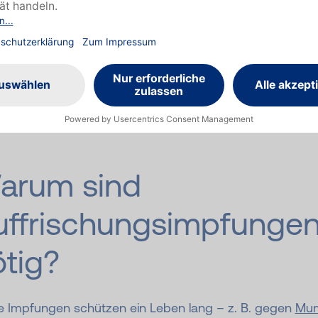
erheit und möglichen Nebenwirkungen von Impfstoffen.
hzeitig bewertet sie Nutzen und mögliche Risiken von
toffen und berücksichtigt die aktuelle Infektionslage in
schland.
 wenn der Nutzen einer Impfung nach sorgfältiger Prüfu
iegt, spricht die STIKO eine offizielle Empfehlung aus.
arum sind
uffrischungs­impfunge
ötig?
ge Impfungen schützen ein Leben lang – z. B. gegen
Mu