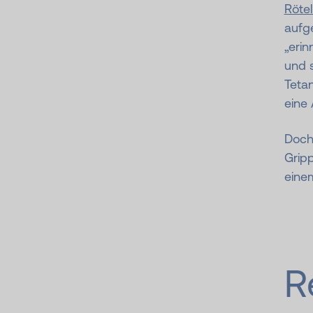
Röte
aufge
„erin
und s
Tetan
eine
Doch 
Gripp
eine
R