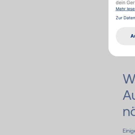
Sich
Gleic
Impfs
Deut
Erst
überw
W
A
n
Eini