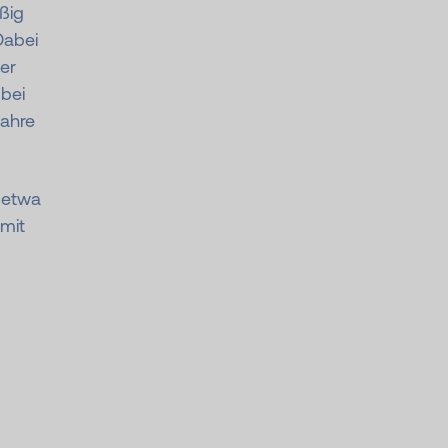
ßig
Dabei
er
 bei
Jahre
 etwa
 mit