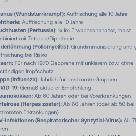
tanus (Wundstarrkrampf):
Auffrischung alle 10 Jahre
htherie:
Auffrischung alle 10 Jahre
uchhusten (Pertussis)
: 1x im Erwachsenenalter, meist
biniert mit Tetanus/Diphtherie
nderlähmung (Poliomyelitis):
Grundimmunisierung und g
frischung bei Risiko
sern:
Für nach 1970 Geborene mit unklarem bzw. ohne
lständigen Impfschutz
ppe (Influenza):
Jährlich für bestimmte Gruppen
VID-19:
Gemäß aktueller Empfehlung
eumokokken:
Ab 60 Jahren oder bei Vorerkrankungen
rtelrose (Herpes zoster):
Ab 60 Jahren (oder ab 50 bei
stimmten Erkrankungen)
-Infektionen (Respiratorischer Synzytial-Virus):
Ab 7
hren