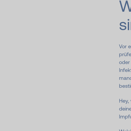
W
s
Vor e
prüfe
oder 
Infek
manc
best
Hey, 
dein
Impf