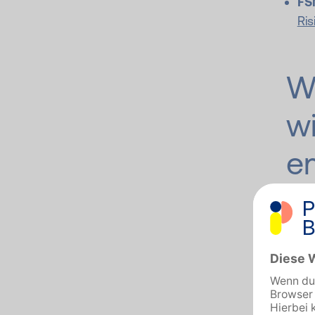
FS
Ris
Wa
w
e
Die
S
(RKI)
bunde
unab
Sie p