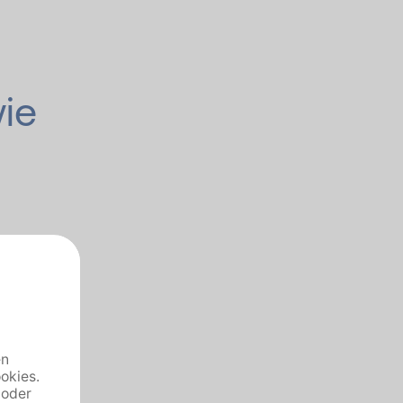
ie
itut
eitet
t,