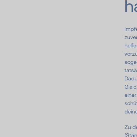
h
Impfe
zuve
helf
vorz
soge
tatsä
Dadu
Gleic
eine
schü
dein
Zu d
(Stä