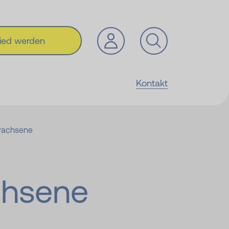
lied werden
Kontakt
wachsene
chsene