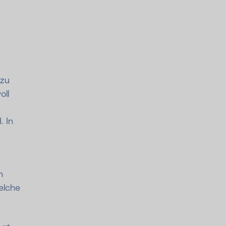
 zu
oll
. In
n
elche