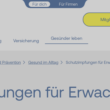
Zum Hauptinhalt springen
Für dich
Für Firmen
Mitg
Gesünder leben
g
Versicherung
 Prävention
Gesund im Alltag
Schutzimpfungen für Er
ungen für Erwa