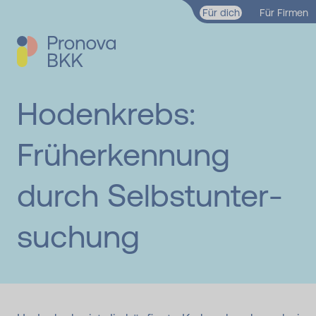
Zum Hauptinhalt springen
Für dich
Für Firmen
Hodenkrebs:
Früherkennung
durch Selbst­unter­
suchung