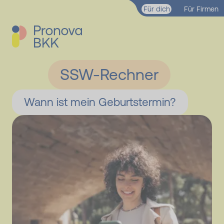
Zum Hauptinhalt springen
Für dich
Für Firmen
SSW-Rechner
Wann ist mein Geburts­termin?