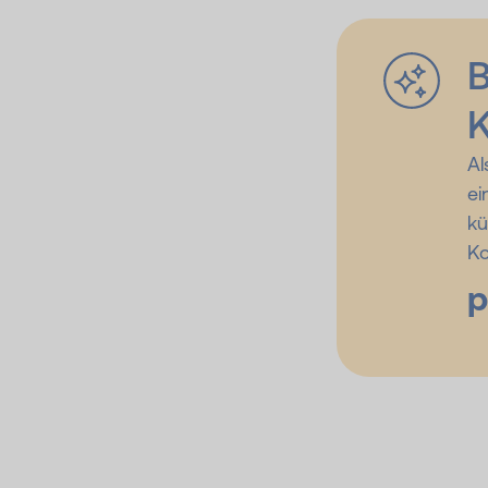
B
K
Al
ei
kü
Ko
p