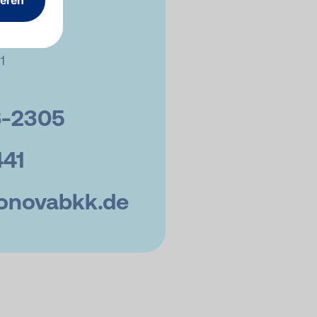
1
-
2305
441
onovabkk.de