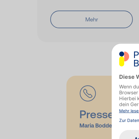
Mehr
Pressekont
Maria Boddez