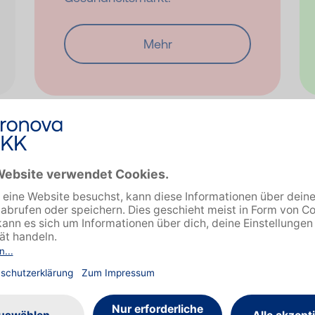
Mehr
akt
Pressekon
Nina Remor