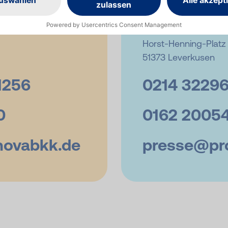
Pressereferentin
Pronova BKK
Horst-Henning-Platz 
51373 Leverkusen
1256
0214 32296
0
0162 2005
novabkk.de
presse@
pr