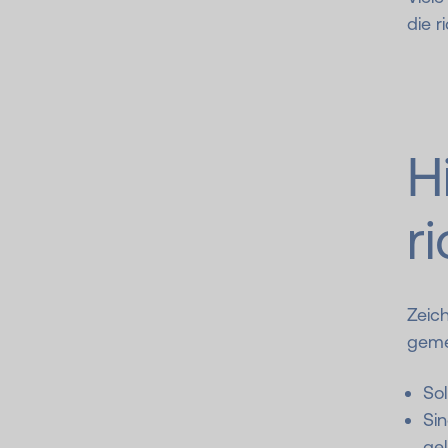
die r
H
r
Zeich
geme
Sol
Si
ge