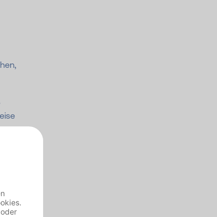
hen,
e
eise
n,
Obst
eren,
die