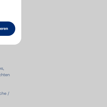
Es
es,
chten
che /