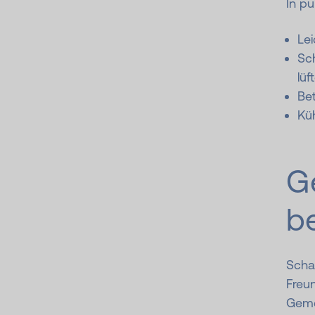
In pu
Le
Sc
lüf
Bet
Küh
G
b
Schaf
Freu
Geme