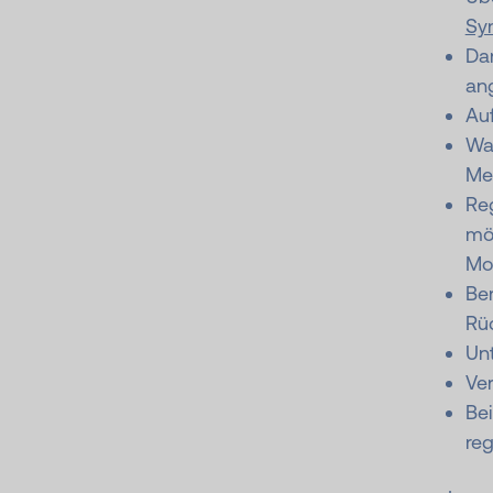
Sy
Dar
ang
Au
Was
Me
Re
mög
Mor
Ber
Rü
Unt
Ve
Be
re