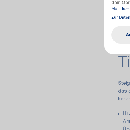
Fenst
gibt 
Sonne
T
Steig
das 
kanns
Hi
Anr
Üb