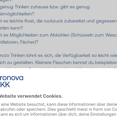
 genug Trinken zuhause bzw. gibt es genug
nkmöglichkeiten?
t es leichte Kost, die ruckzuck zubereitet und gegessen
rden kann?
bt es Möglichkeiten zum Abkühlen (Schüsseln zum Wasc
tilatoren, Fächer)?
ncto Trinken lohnt es sich, die Verfügbarkeit so leicht wi
ch zu gestalten. Kleinere Flaschen kannst du beispielsw
erschiedenen Orten in der häuslichen Umgebung verteile
s die Wege kurz sind und die Motivation höher ist. Das
he gilt fürs Essen: Lieber ein paar Snacks und leckeres 
el verteilen, als zu wenig.
 es darum, die Hitze in den eigenen 4 Wänden zu reduzi
est du alles dicht machen: Gardinen zu, am besten auch 