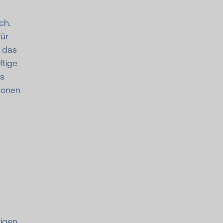
ch.
ür
 das
ftige
es
sonen
rigen