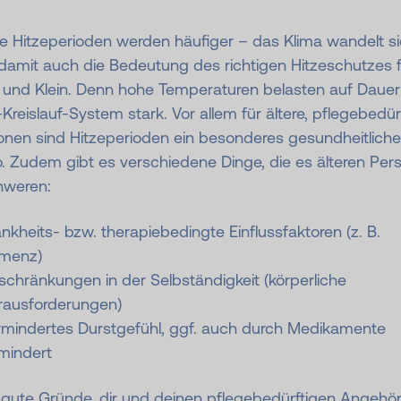
e Hitzeperioden werden häufiger – das Klima wandelt si
damit auch die Bedeutung des richtigen Hitzeschutzes f
 und Klein. Denn hohe Temperaturen belasten auf Dauer
Kreislauf-System stark. Vor allem für ältere, pflegebedür
onen sind Hitzeperioden ein besonderes gesundheitlich
o. Zudem gibt es verschiedene Dinge, die es älteren Per
hweren:
nkheits- bzw. therapiebedingte Einflussfaktoren (z. B.
menz)
schränkungen in der Selbständigkeit (körperliche
rausforderungen)
rmindertes Durstgefühl, ggf. auch durch Medikamente
mindert
e gute Gründe, dir und deinen pflegebedürftigen Angehö