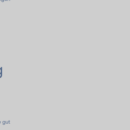
g
e gut