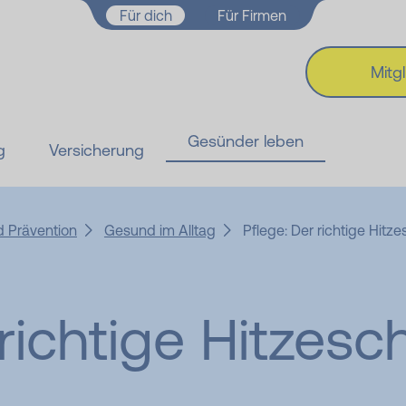
Zum Hauptinhalt springen
Für dich
Für Firmen
Mitg
Gesünder leben
g
Versicherung
 Prävention
Gesund im Alltag
Pflege: Der richtige Hitz
richtige Hitze­sc