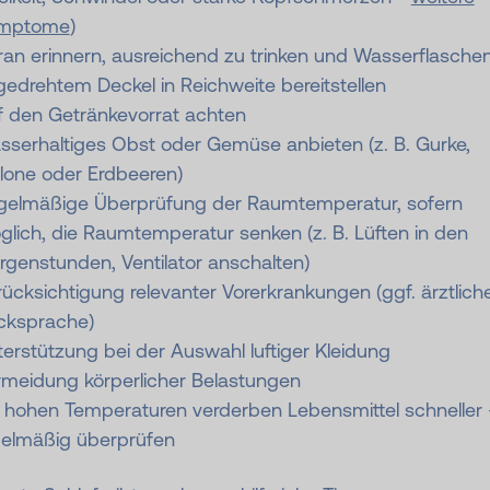
mptome
)
an erinnern, ausreichend zu trinken und Wasserflaschen
edrehtem Deckel in Reichweite bereitstellen
f den Getränkevorrat achten
serhaltiges Obst oder Gemüse anbieten (z. B. Gurke,
lone oder Erdbeeren)
gelmäßige Überprüfung der Raumtemperatur, sofern
lich, die Raumtemperatur senken (z. B. Lüften in den
genstunden, Ventilator anschalten)
ücksichtigung relevanter Vorerkrankungen (ggf. ärztlich
cksprache)
erstützung bei der Auswahl luftiger Kleidung
rmeidung körperlicher Belastungen
i hohen Temperaturen verderben Lebensmittel schneller
gelmäßig überprüfen