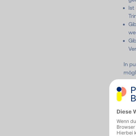
Ist
Tri
Gib
we
Gi
Ven
In pu
mögli
an v
sodas
gleic
zu vi
Geht
sollt