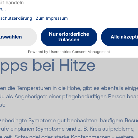
er und dafür lieber einen Ventilator laufen lassen. Tipp: 
Gardinen bzw. Rollläden mit Hitzeschutz, die
neinstrahlung gut reflektieren.
ipps bei Hitze
en die Temperaturen in die Höhe, gibt es ebenfalls einig
du als Angehörige*r einer pflegebedürftigen Person bea
t:
tzebedingte Symptome gut beobachten, häufigere Besu
ufe einplanen (Symptome sind z. B. Kreislaufprobleme,
elkeit, Schwindel oder starke Kopfschmerzen -
weitere