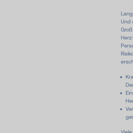
Lang
Und 
Groß
Herz-
Pers
Risik
ersc
Kra
De
Ein
He
Ve
ge
Viel