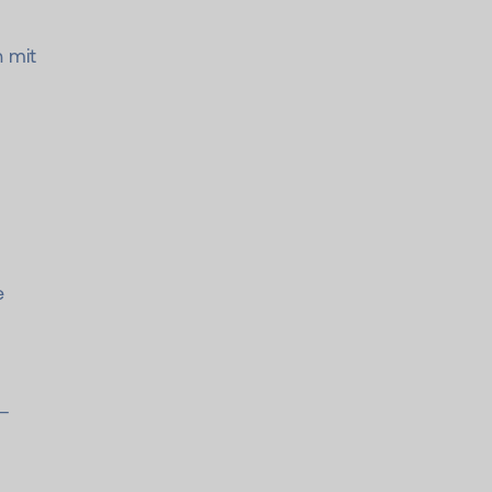
 mit
e
 –