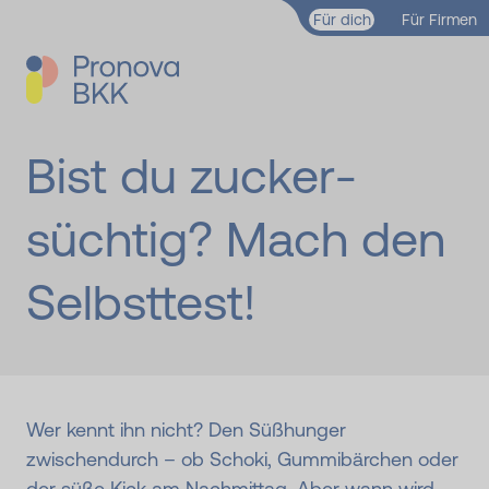
Zum Hauptinhalt springen
Für dich
Für Firmen
Bist du zucker­
süchtig? Mach den
Selbsttest!
Wer kennt ihn nicht? Den Süßhunger
zwischendurch – ob Schoki, Gummibärchen oder
der süße Kick am Nachmittag. Aber wann wird